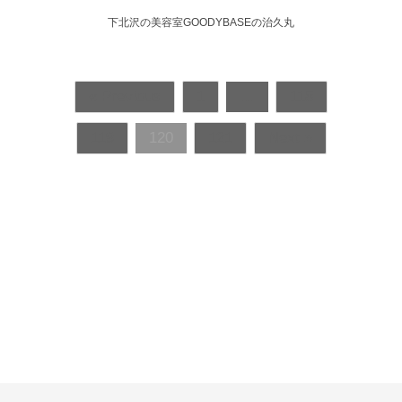
下北沢の美容室GOODYBASEの治久丸
« Previous
1
…
118
119
120
121
Next »