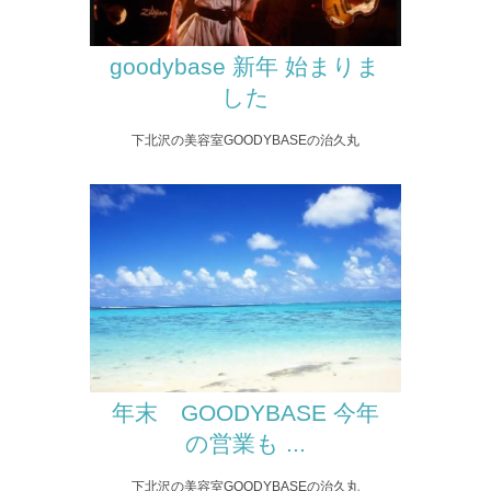
goodybase 新年 始まりま
した
下北沢の美容室GOODYBASEの治久丸
年末 GOODYBASE 今年
の営業も ...
下北沢の美容室GOODYBASEの治久丸