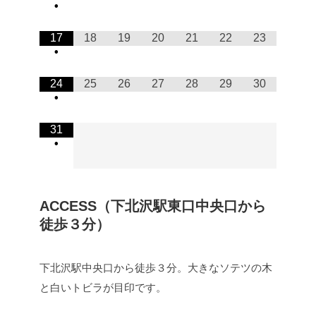
•
17
18
19
20
21
22
23
•
24
25
26
27
28
29
30
•
31
•
ACCESS（下北沢駅東口中央口から
徒歩３分）
下北沢駅中央口から徒歩３分。大きなソテツの木
と白いトビラが目印です。