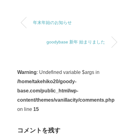
年末年始のお知らせ
goodybase 新年 始まりました
Warning
: Undefined variable $args in
/home/takehiko20/goody-
base.com/public_html/wp-
content/themes/vanillacity/comments.php
on line
15
コメントを残す