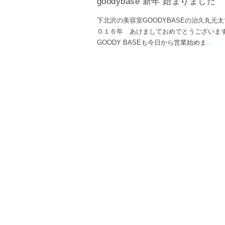
goodybase 新年 始まりました
下北沢の美容室GOODYBASEの治久丸元太
０１６年 あけましておめでとうございま
GOODY BASEも今日から営業始めま
...