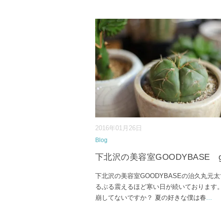
2016年01月26日
Blog
下北沢の美容室GOODYBASE gr
下北沢の美容室GOODYBASEの治久丸元太
るぶる震えるほど寒い日が続いております
崩してないですか？ 夏の好きな僕は春
...