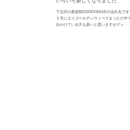
いろいろ新しくなりました
下北沢の美容院GOODYBASEの治久丸です
５月に入りゴールデンウィークまっただ中
出かけている方も多いと思いますがグッ
...