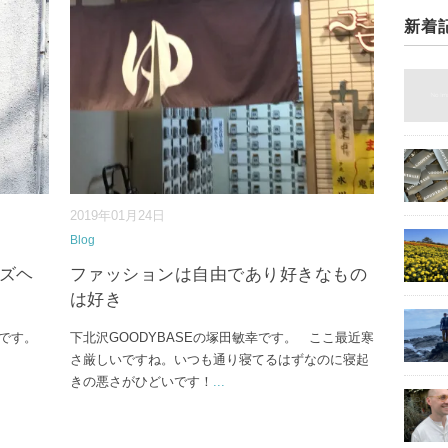
新着
2019年01月24日
Blog
ンズヘ
ファッションは自由であり好きなもの
は好き
太です。
下北沢GOODYBASEの塚田敏幸です。 ここ最近寒
さ厳しいですね。いつも通り寝てるはずなのに寝起
きの悪さがひどいです！
...