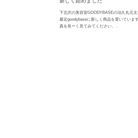
新しく始めました
下北沢の美容室GOODYBASEの治久丸元
最近goodybaseに新しく商品を置いていま
真を良ーく見てみてください。
...