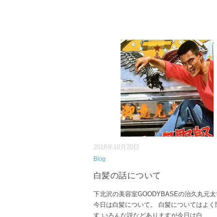
2016年10月20日
Blog
白髪の話について
下北沢の美容室GOODYBASEの治久丸元
今日は白髪について。 白髪についてはよく
す いろんな説などありますが今日は白
...