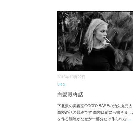
2016年10月22日
Blog
白髪最終話
下北沢の美容室GOODYBASEの治久丸元
白髪の話の最終です 白髪は前にも書きまし
を作る細胞がなぜか一部分だけ作られな
...