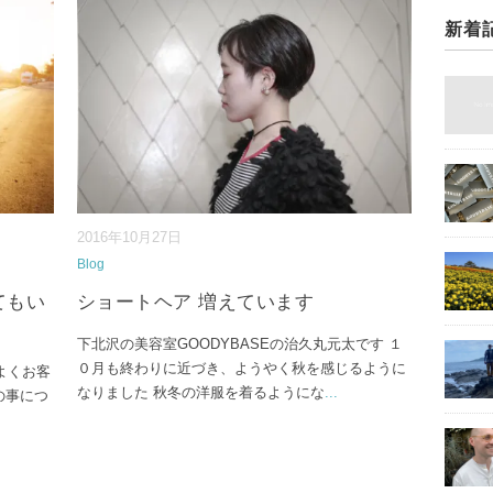
新着
2016年10月27日
Blog
てもい
ショートヘア 増えています
下北沢の美容室GOODYBASEの治久丸元太です １
０月も終わりに近づき、ようやく秋を感じるように
 よくお客
なりました 秋冬の洋服を着るようにな
...
の事につ