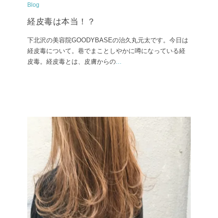
Blog
経皮毒は本当！？
下北沢の美容院GOODYBASEの治久丸元太です。今日は
経皮毒について。巷でまことしやかに噂になっている経
皮毒。経皮毒とは、皮膚からの
...