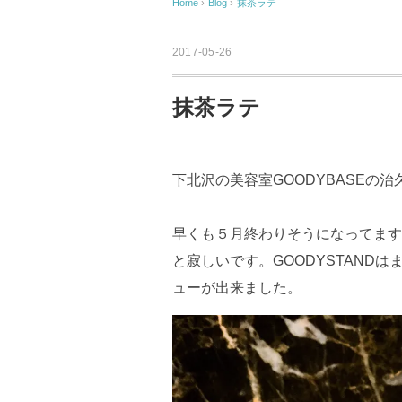
Home
›
Blog
›
抹茶ラテ
2017-05-26
抹茶ラテ
下北沢の美容室GOODYBASEの治
早くも５月終わりそうになってます
と寂しいです。GOODYSTAND
ューが出来ました。