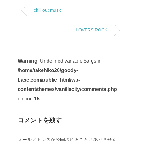
chill out music
LOVERS ROCK
Warning
: Undefined variable $args in
/home/takehiko20/goody-
base.com/public_html/wp-
content/themes/vanillacity/comments.php
on line
15
コメントを残す
メールアドレスが公開されることはありません。