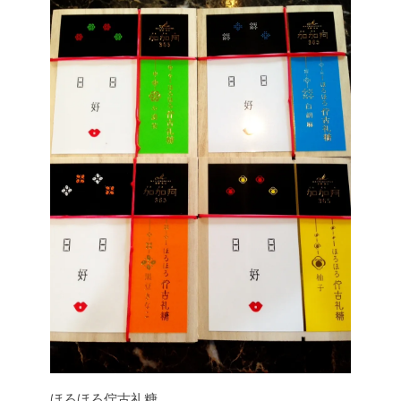
ほろほろ佇古礼糖