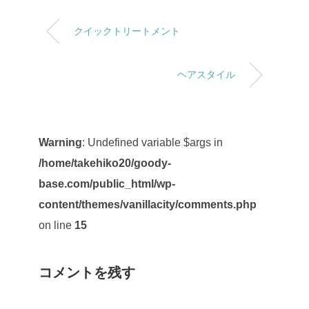
クイックトリートメント
ヘアスタイル
Warning
: Undefined variable $args in
/home/takehiko20/goody-
base.com/public_html/wp-
content/themes/vanillacity/comments.php
on line
15
コメントを残す