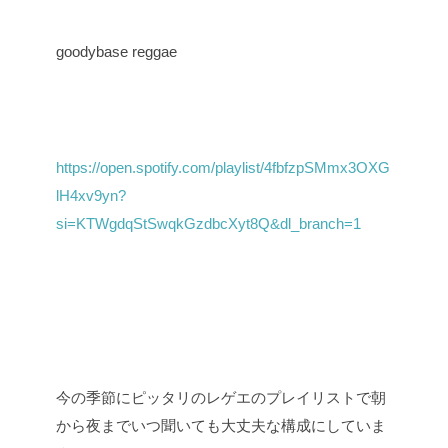
goodybase reggae
https://open.spotify.com/playlist/4fbfzpSMmx3OXG
lH4xv9yn?
si=KTWgdqStSwqkGzdbcXyt8Q&dl_branch=1
今の季節にピッタリのレゲエのプレイリストで朝
から夜までいつ聞いても大丈夫な構成にしていま