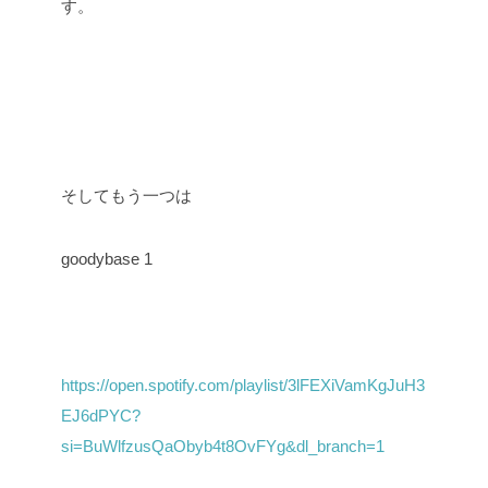
す。
そしてもう一つは
goodybase 1
https://open.spotify.com/playlist/3lFEXiVamKgJuH3
EJ6dPYC?
si=BuWlfzusQaObyb4t8OvFYg&dl_branch=1