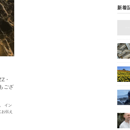
新着
ZZ・
でもござ
。 イン
にお伝え