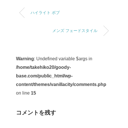
ハイライト ボブ
メンズ フェードスタイル
Warning
: Undefined variable $args in
/home/takehiko20/goody-
base.com/public_html/wp-
content/themes/vanillacity/comments.php
on line
15
コメントを残す