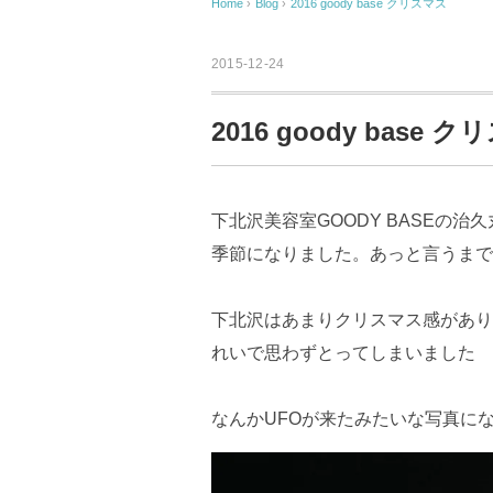
Home
›
Blog
›
2016 goody base クリスマス
2015-12-24
2016 goody base 
下北沢美容室GOODY BASEの
季節になりました。あっと言うまで
下北沢はあまりクリスマス感があり
れいで思わずとってしまいました
なんかUFOが来たみたいな写真に