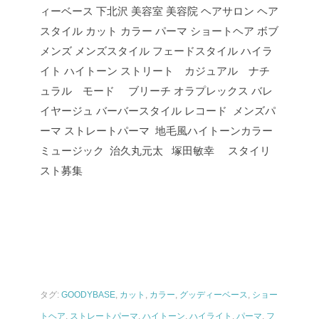
ィーベース 下北沢 美容室 美容院 ヘアサロン ヘア
スタイル カット カラー パーマ ショートヘア ボブ
メンズ メンズスタイル フェードスタイル ハイラ
イト ハイトーン ストリート カジュアル ナチ
ュラル モード ブリーチ オラプレックス バレ
イヤージュ バーバースタイル レコード メンズパ
ーマ ストレートパーマ 地毛風ハイトーンカラー
ミュージック 治久丸元太 塚田敏幸 スタイリ
スト募集
タグ:
GOODYBASE
,
カット
,
カラー
,
グッディーベース
,
ショー
トヘア
,
ストレートパーマ
,
ハイトーン
,
ハイライト
,
パーマ
,
フ