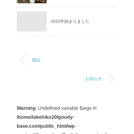
2022年始まりました
雑誌
お知らせ
Warning
: Undefined variable $args in
/home/takehiko20/goody-
base.com/public_html/wp-