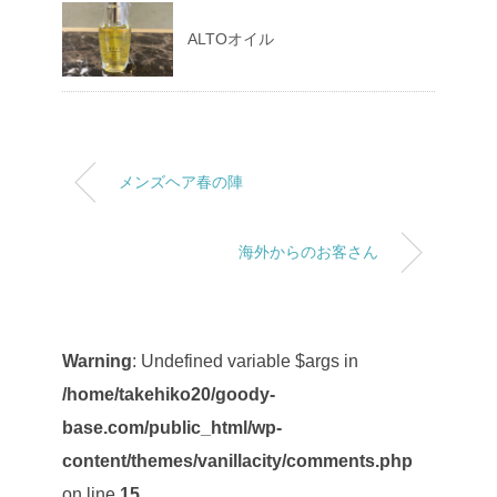
ALTOオイル
メンズヘア春の陣
海外からのお客さん
Warning
: Undefined variable $args in
/home/takehiko20/goody-
base.com/public_html/wp-
content/themes/vanillacity/comments.php
on line
15