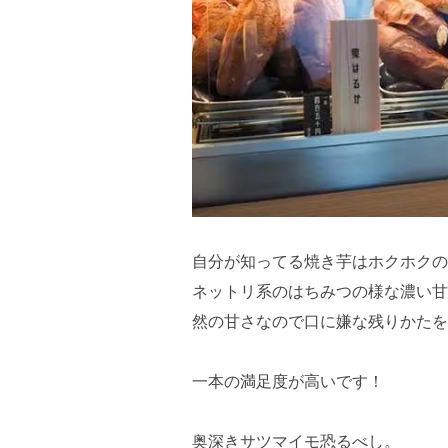
自分が知ってる焼き芋はホクホクの
ネットリ系のはちみつの様な濃い甘
然の甘さなので口に嫌な残りかたを
一本の満足度が高いです！
奥深きサツマイモ恐るべし。