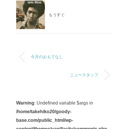
もうすぐ
今月のおもてなし
ニュースタッフ
Warning
: Undefined variable $args in
/home/takehiko20/goody-
base.com/public_html/wp-
content/themes/vanillacity/comments.php