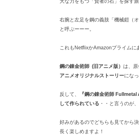
大な力をもつ「賢者の石」を探す旅
右腕と左足を鋼の義肢「機械鎧（オ
と呼ぶーーー。
これもNetflixかAmazonプライ
鋼の錬金術師 (旧アニメ版）
は、原
アニメオリジナルストーリー
になっ
反して、
『鋼の錬金術師 Fullmetal
して作られている
・・と言うのが、
好みがあるのでどちらも見てから決
長く楽しめますよ！