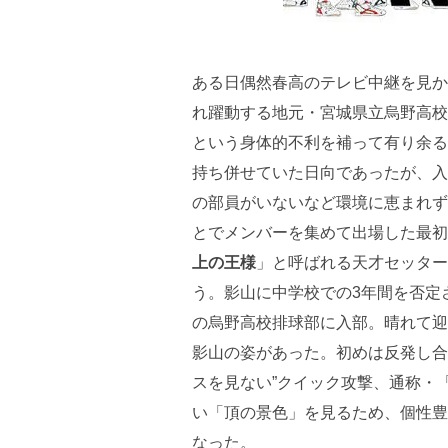
ある日偶然春高のテレビ中継を見か
れ躍動する地元・宮城県立烏野高校
という身体的不利を補って有り余る
持ち併せていた日向であったが、入
の部員がいないなど環境に恵まれず
とでメンバーを集めて出場した最初
上の王様
」と呼ばれる天才セッター
う。影山に中学校での3年間を否定
の烏野高校排球部に入部。晴れて迎
影山の姿があった。初めは反発し合
スを見ない”クイック攻撃、通称・
い「頂の景色」を見るため、個性豊
なった。