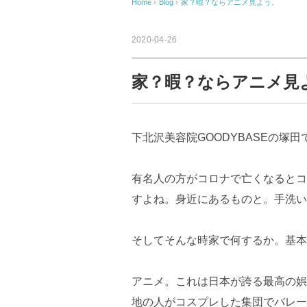
Home
›
Blog
›
家？暇？ならアニメ見よう。
2020-04-26
家？暇？ならアニメ見
下北沢美容院GOODYBASEの塚田
有名人の方がコロナで亡くなるとコ
すよね。身近にあるものと。手洗い
そしてそんな時家で何するか。基本
アニメ。これは日本が誇る最高の娯
地の人がコスプレした集団でバレー