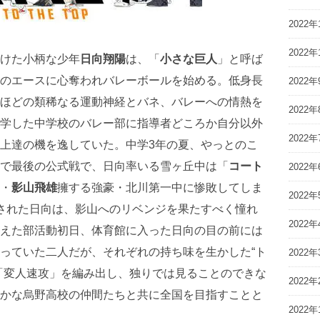
2022年
2022年
けた小柄な少年
日向翔陽
は、「
小さな巨人
」と呼ば
のエースに心奪われバレーボールを始める。低身長
2022年
ほどの類稀なる運動神経とバネ、バレーへの情熱を
2022年
学した中学校のバレー部に指導者どころか自分以外
2022年
上達の機を逸していた。中学3年の夏、やっとのこ
で最後の公式戦で、日向率いる雪ヶ丘中は「
コート
2022年
・
影山飛雄
擁する強豪・北川第一中に惨敗してしま
2022年
された日向は、影山へのリベンジを果たすべく憧れ
2022年
えた部活動初日、体育館に入った日向の目の前には
っていた二人だが、それぞれの持ち味を生かした“ト
2022年
「変人速攻」を編み出し、独りでは見ることのできな
2022年
かな烏野高校の仲間たちと共に全国を目指すことと
2022年