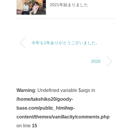
2021年始まりました
今年も1年ありがとうございました。
2020
Warning
: Undefined variable $args in
/home/takehiko20/goody-
base.com/public_html/wp-
content/themes/vanillacity/comments.php
on line
15