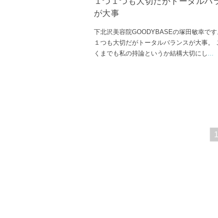
１つ１つも大切だがトータルバ
が大事
下北沢美容院GOODYBASEの塚田敏幸で
１つも大切だがトータルバランスが大事。 
くまでも私の持論というか結構大切にし
...